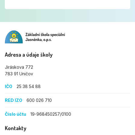
Adresa a údaje školy
Jiráskova 772
783 91 Uničov
IČO
25 38 54 88
RED IZO
600 026 710
Číslo účtu
19-968450257/0100
Kontakty