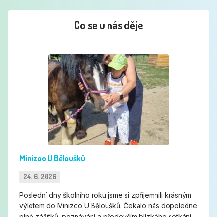
Co se u nás děje
Minizoo U Běloušků
Minizoo U Běloušků
24. 6. 2026
Poslední dny školního roku jsme si zpříjemnili krásným
výletem do Minizoo U Běloušků. Čekalo nás dopoledne
plné zážitků, poznávání a především blízkého setkání