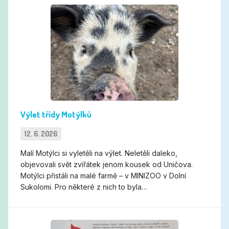
Výlet třídy Motýlků
Výlet třídy Motýlků
12. 6. 2026
Malí Motýlci si vyletěli na výlet. Neletěli daleko,
objevovali svět zvířátek jenom kousek od Uničova.
Motýlci přistáli na malé farmě – v MINIZOO v Dolní
Sukolomi. Pro některé z nich to byla…
Den dětí v pirátském duchu