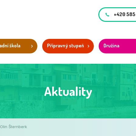
+420 585
adní škola
Přípravný stupeň
Družina
Aktuality
Olin Šternberk