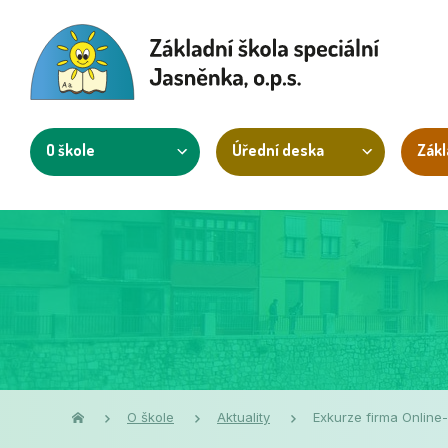
O škole
Úřední deska
Zákl
O škole
Aktuality
Exkurze firma Online-