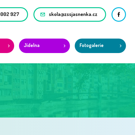
 002 927
skola@zssjasnenka.cz
Facebo
Jídelna
Fotogalerie