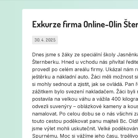
Exkurze firma Online-Olin Šte
30. 4. 2025
Dnes jsme s žáky ze speciální školy Jasněnka
Šternberku. Hned u vchodu nás přivítal ředi
provedl po celém areálu firmy. Ukázal nám rů
ještěrku a nákladní auto. Žáci měli možnost 
si mohly sednout a zjistit, jak se ovládá. Pan 
zážitkem bylo svezení nakladačem. Žáci byli na
postavila na velkou váhu a vážila 400 kilogra
odvezli suvenýry – oblázkové kameny a kous
namalovat. Po celou dobu se o nás všichni za
touto cestou poděkovat panu majiteli Bc. Old
jsme výlet mohli uskutečnit. Velké poděkování
Spurnému. Moc si vážíme jeho času, trpělivo