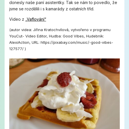
donesly naše paní asistentky. Tak se nám to povedlo, že
jsme se rozdělili i s kamarády z ostatních tříd.
Video z
„Vaflování“
(autor videa: Jiřina Kratochvílová, vytvořeno v programu
YouCut- Video Editor, Hudba: Good Vibes, Hudebník:
AlexiAction, URL: https://pixabay.com/music/-good-vibes-
127577/ )