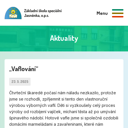
Menu
Aktuality
„Vaflování“
23. 5. 2025
Čtvrteční škaredé počasí nám náladu nezkazilo, protože
jsme se rozhodli, zpříjemnit si tento den vlastnoruční
výrobou výborných vaflí. Děti si vyzkoušely celý proces
výroby od rozbíjení vajíček, míchaní těsta až po umývání
špinavého nádobí. Hotové vafle jsme si společně ozdobili
domácími marmeládami a zavařeninami, které nám