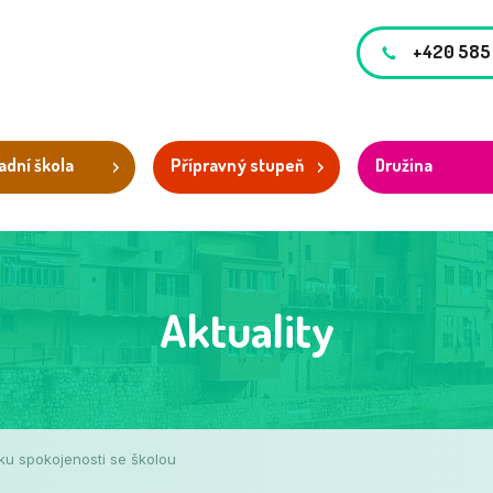
+420 585
adní škola
Přípravný stupeň
Družina
Aktuality
u spokojenosti se školou