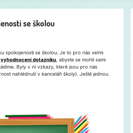
enosti se školou
u spokojenosti se školou. Je to pro nás velmi
a
vyhodnocení dotazníku
, abyste se mohli sami
díme. Byly v ní vzkazy, které jsou pro nás
žnost nahlédnutí v kanceláři školy). Ještě jednou