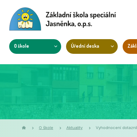
O škole
Úřední deska
Zákl
O škole
Aktuality
Vyhodnocení dotazník