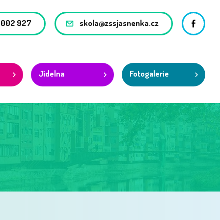
 002 927
skola@zssjasnenka.cz
Facebo
Jídelna
Fotogalerie