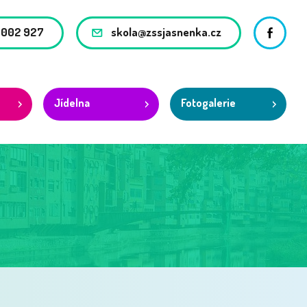
 002 927
skola@zssjasnenka.cz
Facebo
Jídelna
Fotogalerie