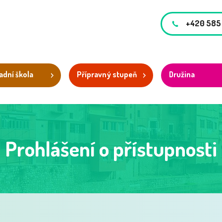
+420 585
adní škola
Přípravný stupeň
Družina
Prohlášení o přístupnosti