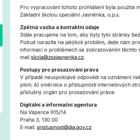
Pro vypracování tohoto prohlášení byla použita 
Základní školou speciální Jasněnka, o.p.s.
Zpětná vazba a kontaktní údaje
Stále pracujeme na tom, aby byly tyto stránky be
Pokud narazíte na jakýkoli problém, dejte nám pro
informací o problémech se zobrazováním těchto s
mail
skola@zssjasnenka.cz
.
Postupy pro prosazování práva
V případě neuspokojivé odpovědi na oznámení nebo
písm. b) směrnice o přístupnosti internetových str
příslušný orgán pro prosazování práva:
Digitální a informační agentura
Na Vápence 915/14
Praha 3, 130 00
E‑mail:
pristupnost@dia.gov.cz