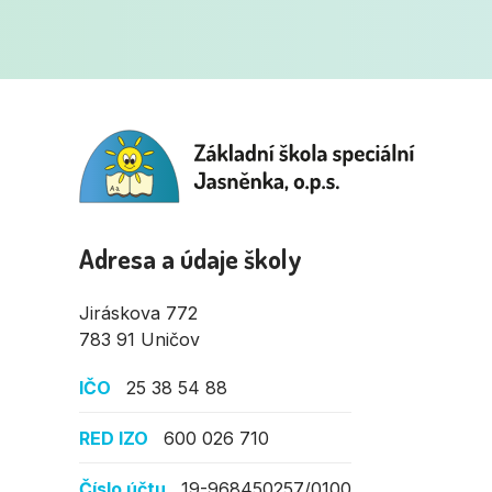
Adresa a údaje školy
Jiráskova 772
783 91 Uničov
IČO
25 38 54 88
RED IZO
600 026 710
Číslo účtu
19-968450257/0100