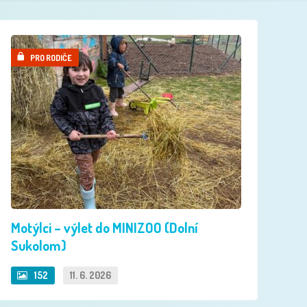
PRO RODIČE
Motýlci – výlet do MINIZOO (Dolní
Sukolom)
152
11. 6. 2026