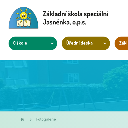
O škole
Úřední deska
Zákl
Fotogalerie