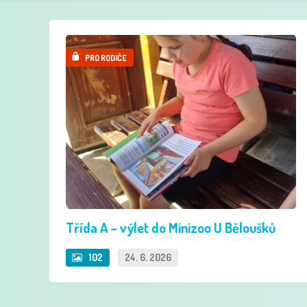
PRO RODIČE
Třída A – výlet do Minizoo U Běloušků
102
24. 6. 2026