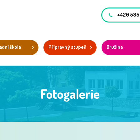
+420 585
adní škola
Přípravný stupeň
Družina
Fotogalerie