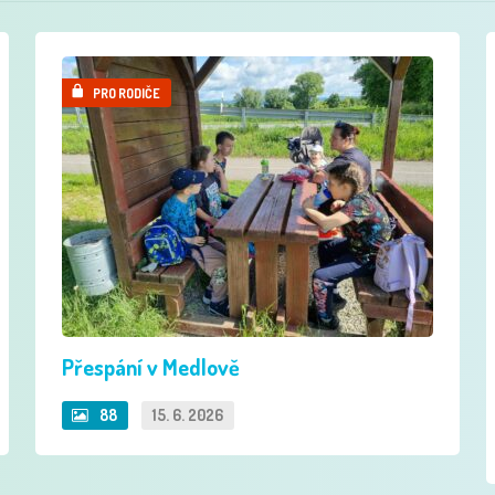
PRO RODIČE
Přespání v Medlově
88
15. 6. 2026