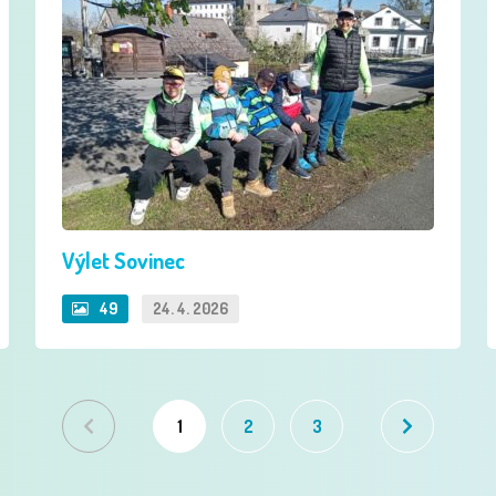
Výlet Sovinec
49
24. 4. 2026
1
2
3
Předchozí
Následující