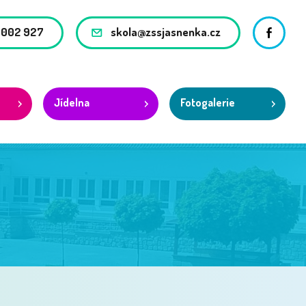
 002 927
skola@zssjasnenka.cz
Facebo
Jídelna
Fotogalerie