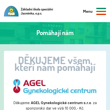
Menu
Pomáhají nám
DĚKUJEME všem,
kteří nám pomáhají
Děkujeme
AGEL Gynekologické centrum s.r.o
. za
sponzorský dar ve výši 10 000,- Kč.