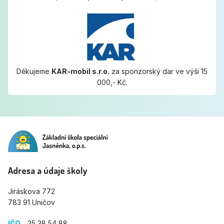
Děkujeme
KAR-mobil s.r.o.
za sponzorský dar ve výši 15
000,- Kč.
Adresa a údaje školy
Jiráskova 772
783 91 Uničov
IČO
25 38 54 88