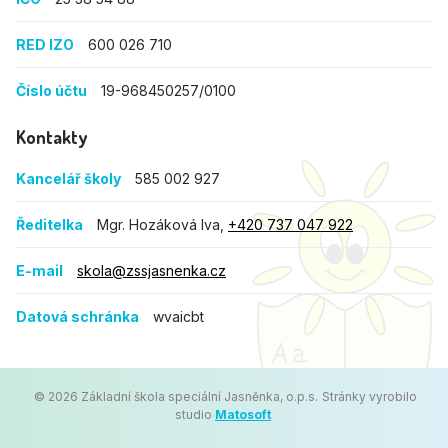
RED IZO
600 026 710
Číslo účtu
19-968450257/0100
Kontakty
Kancelář školy
585 002 927
Ředitelka
Mgr. Hozáková Iva,
+420 737 047 922
E-mail
skola@zssjasnenka.cz
Datová schránka
wvaicbt
© 2026 Základní škola speciální Jasněnka, o.p.s.
Stránky vyrobilo
studio
Matosoft