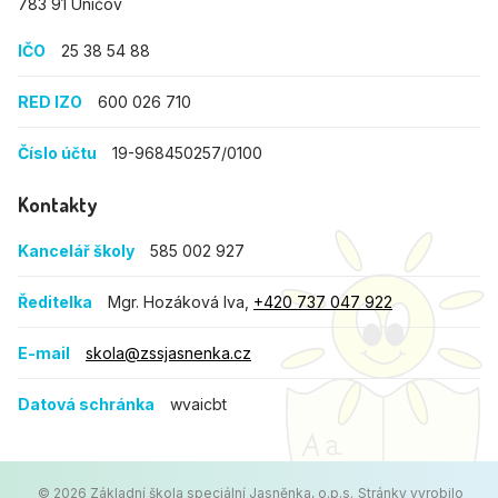
783 91 Uničov
IČO
25 38 54 88
RED IZO
600 026 710
Číslo účtu
19-968450257/0100
Kontakty
Kancelář školy
585 002 927
Ředitelka
Mgr. Hozáková Iva,
+420 737 047 922
E-mail
skola@zssjasnenka.cz
Datová schránka
wvaicbt
© 2026 Základní škola speciální Jasněnka, o.p.s.
Stránky vyrobilo