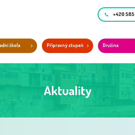
+420 585
adní škola
Přípravný stupeň
Družina
Aktuality