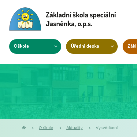
O škole
Úřední deska
Zákl
O škole
Aktuality
Vysvědčení