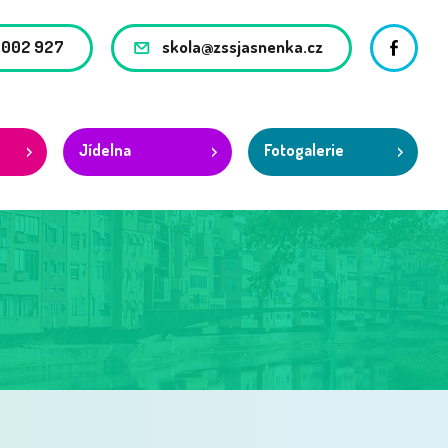
 002 927
skola@zssjasnenka.cz
Facebo
Jídelna
Fotogalerie