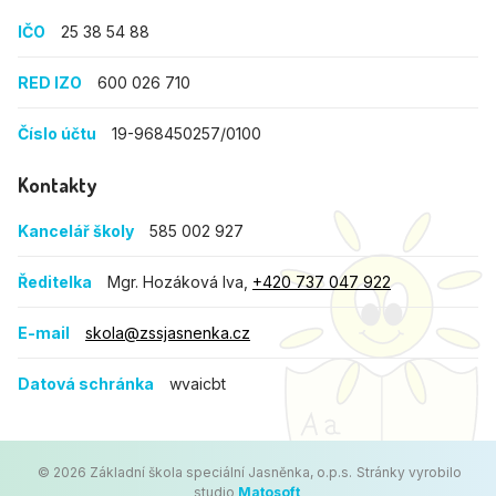
IČO
25 38 54 88
RED IZO
600 026 710
Číslo účtu
19-968450257/0100
Kontakty
Kancelář školy
585 002 927
Ředitelka
Mgr. Hozáková Iva,
+420 737 047 922
E-mail
skola@zssjasnenka.cz
Datová schránka
wvaicbt
© 2026 Základní škola speciální Jasněnka, o.p.s.
Stránky vyrobilo
studio
Matosoft